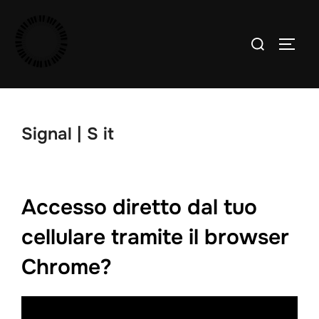
Salta
al
Cerca
APRI/
contenuto
per:
Signal | S it
Accesso diretto dal tuo
cellulare tramite il browser
Chrome?