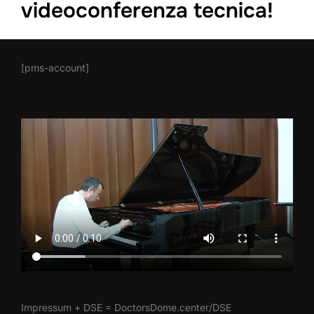
videoconferenza tecnica!
[pms-account]
Impressum + DSE = DoctorsDome.center/DSE