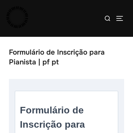
Pular
para
Pesquisar
ALTE
o
por:
conteúdo
Formulário de Inscrição para
Pianista | pf pt