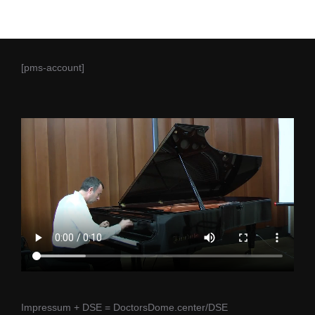
[pms-account]
Impressum + DSE = DoctorsDome.center/DSE