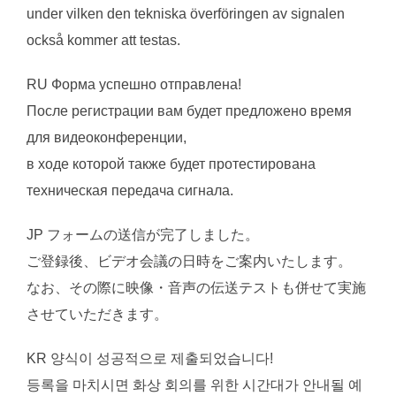
under vilken den tekniska överföringen av signalen
också kommer att testas.
RU Форма успешно отправлена!
После регистрации вам будет предложено время
для видеоконференции,
в ходе которой также будет протестирована
техническая передача сигнала.
JP フォームの送信が完了しました。
ご登録後、ビデオ会議の日時をご案内いたします。
なお、その際に映像・音声の伝送テストも併せて実施
させていただきます。
KR 양식이 성공적으로 제출되었습니다!
등록을 마치시면 화상 회의를 위한 시간대가 안내될 예