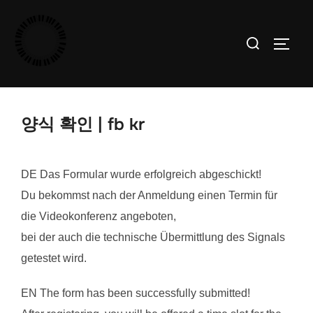
Skip
to
Search
TOGGL
content
for:
양식 확인 | fb kr
DE Das Formular wurde erfolgreich abgeschickt!
Du bekommst nach der Anmeldung einen Termin für
die Videokonferenz angeboten,
bei der auch die technische Übermittlung des Signals
getestet wird.
EN The form has been successfully submitted!