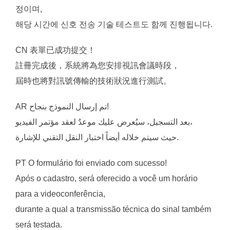
정이며,
해당 시간에 신호 전송 기술 테스트도 함께 진행됩니다.
CN 表單已成功提交！
註冊完成後，系統將為您安排視訊會議時段，
屆時也將對訊號傳輸的技術狀況進行測試。
AR تم إرسال النموذج بنجاح!
بعد التسجيل، سيُعرض عليك موعدٌ لعقد مؤتمر الفيديو،
حيث سيتم خلاله أيضاً اختبار النقل التقني للإشارة.
PT O formulário foi enviado com sucesso!
Após o cadastro, será oferecido a você um horário
para a videoconferência,
durante a qual a transmissão técnica do sinal também
será testada.