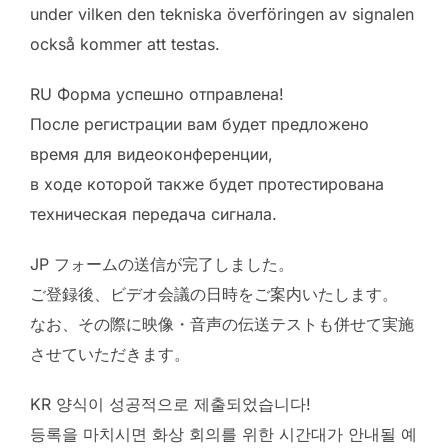
under vilken den tekniska överföringen av signalen
också kommer att testas.
RU Форма успешно отправлена!
После регистрации вам будет предложено
время для видеоконференции,
в ходе которой также будет протестирована
техническая передача сигнала.
JP フォームの送信が完了しました。
ご登録後、ビデオ会議の日時をご案内いたします。
なお、その際に映像・音声の伝送テストも併せて実施
させていただきます。
KR 양식이 성공적으로 제출되었습니다!
등록을 마치시면 화상 회의를 위한 시간대가 안내될 예