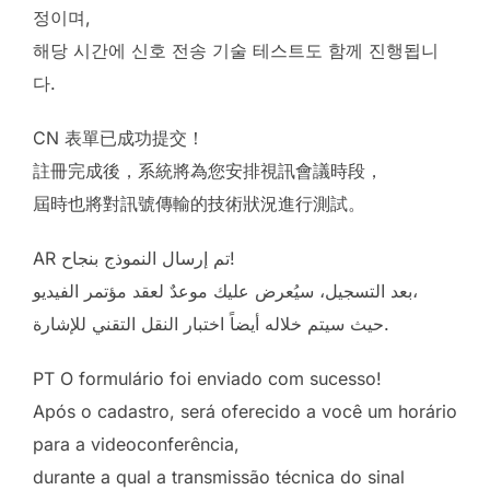
정이며,
해당 시간에 신호 전송 기술 테스트도 함께 진행됩니
다.
CN 表單已成功提交！
註冊完成後，系統將為您安排視訊會議時段，
屆時也將對訊號傳輸的技術狀況進行測試。
AR تم إرسال النموذج بنجاح!
بعد التسجيل، سيُعرض عليك موعدٌ لعقد مؤتمر الفيديو،
حيث سيتم خلاله أيضاً اختبار النقل التقني للإشارة.
PT O formulário foi enviado com sucesso!
Após o cadastro, será oferecido a você um horário
para a videoconferência,
durante a qual a transmissão técnica do sinal